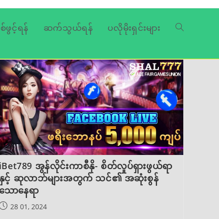
ဖွင့်ရန်
ဆက်သွယ်ရန်
ပလိုမိုးရှင်းများ
Toggle
website
search
iBet789 အွန်လိုင်းကာစီနို- စိတ်လှုပ်ရှားဖွယ်ရာ
နှင့် ဆုလာဘ်များအတွက် သင်၏ အဆုံးစွန်
သောနေရာ
Post
28 01, 2024
published: