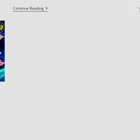
မြန်မာနိုင်ငံ
Continue Reading
ရှိ
လွယ်ကူ
သော
ဘောလုံး
လောင်းကစား-
ငွေ
အစစ်အမှန်
ရရှိ
ရန်
ရိုး
ရှင်း
သော
လမ်းညွှန်