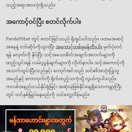
သည့်အရာအားလုံးရှိသည်။
အကောင့်ဝင်ပြီး စတင်လိုက်ပါ။
Panda99bet တွင် စတင်ခြင်းသည် ရိုးရှင်းပါသည်။ ပထမအဆင့်
အနေနဲ့ ဝဘ်ဆိုဒ်ကိုသွားပြီး
အကောင့်တစ်ခုဖန်တီးပါ။
မှတ်ပုံတင်
ရန် ခလုတ်ကို နှိပ်ပြီး သင့်အသေးစိတ်အချက်အလက်များကို
ထည့်သွင်းရန် လမ်းညွှန်ချက်များကို လိုက်နာပါ။ သင့်အကောင့်ကို
အသက်သွင်းပြီးသည်နှင့်၊ လော့ဂ်အင်သည် သင်၏အသုံးပြုသူ
အမည်နှင့် စကားဝှက်ကို ရိုက်ထည့်သကဲ့သို့ လွယ်ကူပါသည်။
ကလစ်အနည်းငယ်နှိပ်ရုံဖြင့်၊ အဆုံးမဲ့ဖြစ်နိုင်ချေရှိသောကမ္ဘာကြီး
တွင် သင်နှစ်မြှုပ်နေမည်ကို သင်တွေ့လိမ့်မည်။