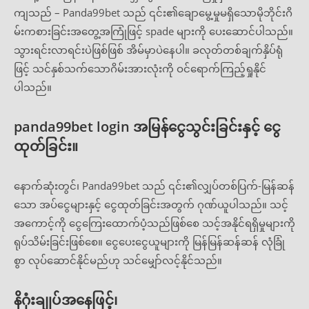
ကျသည် – Panda99bet သည် ၎င်း၏ချောမွေ့မှုမရှိသောမိုဘိုင်းဂိ
မ်းကစားခြင်းအတွေ့အကြုံဖြင့် spade များကို ပေးဆောင်ပါသည်။
သွားရင်းလာရင်းပဲဖြစ်ဖြစ် အိမ်မှာပဲနေပါ။ ခလုတ်တစ်ချက်နှိပ်ရုံ
ဖြင့် သင်နှစ်သက်သောဂိမ်းအားလုံးကို ဝင်ရောက်ကြည့်ရှုနိုင်
ပါသည်။
panda99bet login အမြန်ငွေသွင်းခြင်းနှင့် ငွေ
ထုတ်ခြင်း။
နောက်ဆုံးတွင်၊ Panda99bet သည် ၎င်း၏လျှပ်တစ်ပြက်-မြန်ဆန်
သော အပ်ငွေများနှင့် ငွေထုတ်ခြင်းအတွက် ဂုဏ်ယူပါသည်။ သင့်
အကောင့်ကို ငွေကြေးထောက်ပံ့သည်ဖြစ်စေ သင့်အနိုင်ရရှိမှုများကို
ရုပ်သိမ်းခြင်းဖြစ်စေ။ ငွေပေးငွေယူများကို မြန်မြန်ဆန်ဆန် လုံခြုံ
စွာ လုပ်ဆောင်နိုင်မည်ဟု သင်မျှော်လင့်နိုင်သည်။
နိဂုံးချုပ်အနေဖြင့်၊