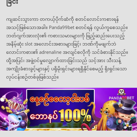
ခြင်း
ကျဆင်းသွားကာ တကယ့်ပိုက်ဆံကို စတင်လောင်းကစားရန်
အသင့်ဖြစ်သောအခါ။ Panda99bet စတင်ရန် လွယ်ကူစေသည်။
ဘတ်ဂျက်အားလုံး၏ ကစားသမားများကို ဖြည့်ဆည်းပေးသည့်
အနိမ့်ဆုံး slot အလောင်းအစားများဖြင့်၊ ဘဏ်ကိုမဖျက်ဘဲ
လောင်းကစား၏ adrenaline အလျင်စလိုကို သင်ခံစားနိုင်သည်။
ထို့အပြင်၊ အဖွဲ့ဝင်မှုလျှောက်ထားခြင်းသည် သင့်အား သီးသန့်
အကျိုးခံစားခွင့်များနှင့် ပရိုမိုးရှင်းများရရှိနိုင်စေမည့် ရိုးရှင်းသော
လုပ်ငန်းစဉ်တစ်ခုဖြစ်သည်။