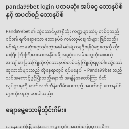
panda99bet login ပထမဆုံး အပ်ငွေ ဘောနပ်စ်
နှင့် အပတ်စဉ် ဘောနပ်စ်
Panda99bet ၏ ဆွဲဆောင်မှုအရှိဆုံး ကဏ္ဍများထဲမှ တစ်ခုသည်
၎င်း၏ ရက်ရောသော ဘောနပ်စ် ကမ်းလှမ်းချက်များ ဖြစ်သည်။
မင်းရဲ့ပထမဆုံးငွေသွင်းတဲ့အခါ မင်းရဲ့ကနဦးရန်ပုံငွေတွေကို တိုး
စေပြီး ကြီးကြီးမားမားအနိုင်ရဖို့ အခွင့်အလမ်းတွေတိုးစေမယ့်
အကျိုးအမြတ်ကြိုဆိုတဲ့ဘောနပ်စ်တစ်ခုနဲ့ ကြိုဆိုရမှာပါ။ သို့သော်
ဆုလာဘ်များသည် ထိုနေရာတွင် ရပ်မနေပါ – Panda99bet သည်
သင်အကောင့်ဖွင့်ပြီးသည့်နောက် အချိန်အတော်ကြာ စိတ်
လှုပ်ရှားမှုကို ဆက်လက်ထိန်းသိမ်းပေးသည့် အပတ်စဉ် ဘောနပ်စ်
များကိုလည်း ပေးပါသည်။
ချောမွေ့သောမိုဘိုင်းဂိမ်း။
ယနေ့ခေတ်မြန်ဆန်သောကမ္ဘာတွင်၊ အဆင်ပြေမှုမှာ အဓိက