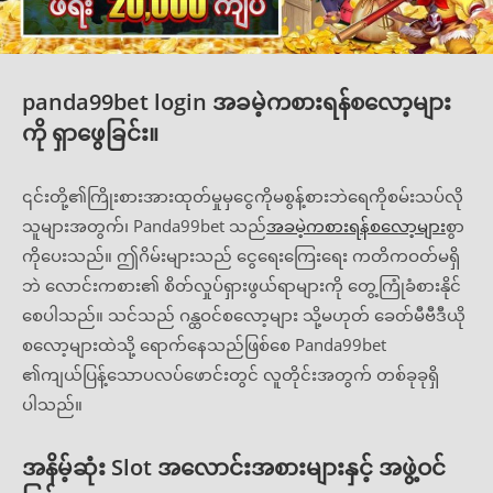
panda99bet login အခမဲ့ကစားရန်စလော့များ
ကို ရှာဖွေခြင်း။
၎င်းတို့၏ကြိုးစားအားထုတ်မှုမှငွေကိုမစွန့်စားဘဲရေကိုစမ်းသပ်လို
သူများအတွက်၊ Panda99bet သည်
အခမဲ့ကစားရန်စလော့များ
စွာ
ကိုပေးသည်။ ဤဂိမ်းများသည် ငွေရေးကြေးရေး ကတိကဝတ်မရှိ
ဘဲ လောင်းကစား၏ စိတ်လှုပ်ရှားဖွယ်ရာများကို တွေ့ကြုံခံစားနိုင်
စေပါသည်။ သင်သည် ဂန္ထဝင်စလော့များ သို့မဟုတ် ခေတ်မီဗီဒီယို
စလော့များထဲသို့ ရောက်နေသည်ဖြစ်စေ Panda99bet
၏ကျယ်ပြန့်သောပလပ်ဖောင်းတွင် လူတိုင်းအတွက် တစ်ခုခုရှိ
ပါသည်။
အနိမ့်ဆုံး Slot အလောင်းအစားများနှင့် အဖွဲ့ဝင်