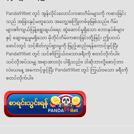
Panda99bet တွင် အွန်လိုင်းလောင်းကစားဂိမ်းများကို ကစားခြင်း
သည် အခြားနှင့်မတူသော အတွေ့အကြုံတစ်ခုဖြစ်သည်။ ဂိမ်း
များ၏ကျယ်ပြန့်ရွေးချယ်ရေး; ဆွဲဆောင်မှုရှိသော ဘောနပ်စ်များ
နှင့် ချောမွေ့မှုမရှိသော မိုဘိုင်းဂိမ်းကစားခြင်းတို့ဖြင့်၊ ဤပလပ်
ဖောင်းတွင် သင့်စိတ်လှုပ်ရှားမှုကို ဖြည့်ဆည်းရန်ကောင့်ဖွင့်ပြီး
Panda99bet တွင် သင်၏ကြွယ်ဝသောခရီးကို စတင်လိုက်ပါ။
သင်လိုအပ်သမျှ အရာအားလုံး ပါရှိသည်။ ဒါဆိုဘာလို့စောင့်တာ
လဲ။ယနေ့ အကောင့်ဖွင့်ပြီး Panda99bet တွင် ကြွယ်ဝသော ခရီးကို
စတင်လိုက်ပါ။