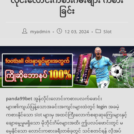
လိုင်းလောင်းကစားဂိမ်းများ ကစား
ခြင်း
Post
Post
Post
myadmin
12 03, 2024
Slot
author:
published:
category:
panda99bet
အွန်လိုင်းလောင်းကစားပလက်ဖောင်း
များ၏ကျယ်ပြန့်သောအခင်းအကျင်းများထဲတွင်
login
အခမဲ့
ကစားနိုင်သော slot များမှ အထင်ကြီးလောက်စရာဆုကြေးများနှင့်
ချောမွေ့မှုမရှိသော မိုဘိုင်းဂိမ်းများအထိ၊ ဤပလပ်ဖောင်းတွင် မ
မေ့နိုင်သော လောင်းကစားခရီးတစ်ခုတွင် သင်စတင်ရန် လိုအပ်