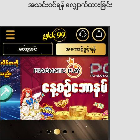
အသင်းဝင်ရန် လျှောက်ထားခြင်း