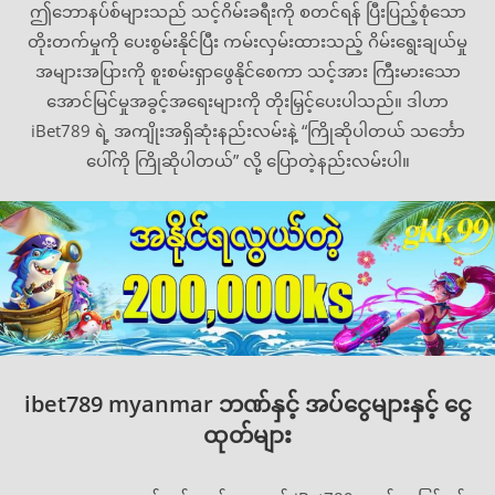
ဤဘောနပ်စ်များသည် သင့်ဂိမ်းခရီးကို စတင်ရန် ပြီးပြည့်စုံသော
တိုးတက်မှုကို ပေးစွမ်းနိုင်ပြီး ကမ်းလှမ်းထားသည့် ဂိမ်းရွေးချယ်မှု
အများအပြားကို စူးစမ်းရှာဖွေနိုင်စေကာ သင့်အား ကြီးမားသော
အောင်မြင်မှုအခွင့်အရေးများကို တိုးမြှင့်ပေးပါသည်။ ဒါဟာ
iBet789 ရဲ့ အကျိုးအရှိဆုံးနည်းလမ်းနဲ့ “ကြိုဆိုပါတယ် သင်္ဘော
ပေါ်ကို ကြိုဆိုပါတယ်” လို့ ပြောတဲ့နည်းလမ်းပါ။
ibet789 myanmar ဘဏ်နှင့် အပ်ငွေများနှင့် ငွေ
ထုတ်များ