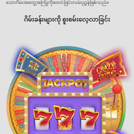
သောဂိမ်းအတွေ့အကြုံကိုစတင်ခြင်းလမ်းညွှန်ဖြစ်သည်။
ဂိမ်းခန်းများကို စူးစမ်းလေ့လာခြင်း