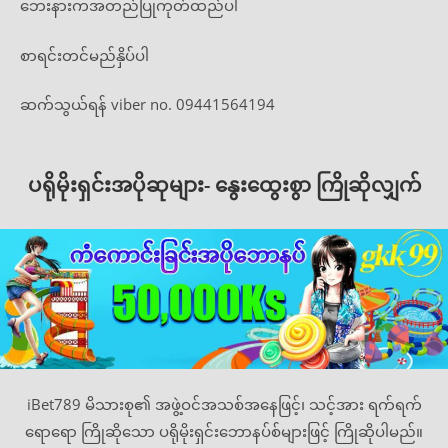
ဘေးနားကအတည်ပြုကုတ်ထည်ပါ
စာရင်းတင်မည်နှိပ်ပါ
ဆက်သွယ်ရန် viber no. 09441564194
ပရိုမိုးရှင်းအပိုဆုများ- နွေးထွေးစွာ ကြိုဆိုလျှက်
iBet789 မိသားစု၏ အဖွဲ့ဝင်အသစ်အနေဖြင့်၊ သင့်အား ရက်ရက်
ရောရော ကြိုဆိုသော ပရိုမိုးရှင်းဘောနပ်စ်များဖြင့် ကြိုဆိုပါမည်။