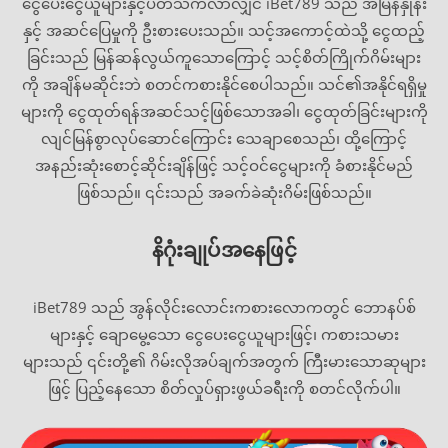
ငွေပေးငွေယူများနှင့်ပတ်သက်လာလျှင် iBet789 သည် အမြန်နှုန်း
နှင့် အဆင်ပြေမှုကို ဦးစားပေးသည်။ သင့်အကောင့်ထဲသို့ ငွေထည့်
ခြင်းသည် မြန်ဆန်လွယ်ကူသောကြောင့် သင့်စိတ်ကြိုက်ဂိမ်းများ
ကို အချိန်မဆိုင်းဘဲ စတင်ကစားနိုင်စေပါသည်။ သင်၏အနိုင်ရရှိမှု
များကို ငွေထုတ်ရန်အဆင်သင့်ဖြစ်သောအခါ၊ ငွေထုတ်ခြင်းများကို
လျင်မြန်စွာလုပ်ဆောင်ကြောင်း သေချာစေသည်၊ ထို့ကြောင့်
အနည်းဆုံးစောင့်ဆိုင်းချိန်ဖြင့် သင့်ဝင်ငွေများကို ခံစားနိုင်မည်
ဖြစ်သည်။ ၎င်းသည် အခက်ခဲဆုံးဂိမ်းဖြစ်သည်။
နိဂုံးချုပ်အနေဖြင့်
iBet789 သည် အွန်လိုင်းလောင်းကစားလောကတွင် ဘောနပ်စ်
များနှင့် ချောမွေ့သော ငွေပေးငွေယူများဖြင့်၊ ကစားသမား
များသည် ၎င်းတို့၏ ဂိမ်းလိုအပ်ချက်အတွက် ကြီးမားသောဆုများ
ဖြင့် ပြည့်နေသော စိတ်လှုပ်ရှားဖွယ်ခရီးကို စတင်လိုက်ပါ။