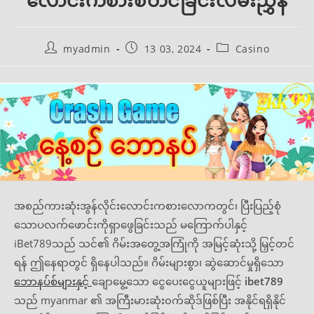
လောင်းကစားစတင်ခြင်းလမ်းညွှန်
Post
Post
Post
myadmin
13 03, 2024
Casino
author:
published:
category:
အစည်ကားဆုံးအွန်လိုင်းလောင်းကစားလောကတွင်၊ ပြီးပြည့်စုံ
သောပလက်ဖောင်းကိုရှာဖွေခြင်းသည် မကြောက်ပါနှင့်
iBet789သည် သင်၏ ဂိမ်းအတွေ့အကြုံကို အမြင့်ဆုံးသို့ မြှင့်တင်
ရန် ဤနေရာတွင် ရှိနေပါသည်။ ဂိမ်းများစွာ၊ ဆွဲဆောင်မှုရှိသော
ဘောနပ်စ်များနှင့်
ချောမွေ့သော ငွေပေးငွေယူများဖြင့်
ibet789
သည် myanmar ၏ အကြီးမားဆုံး၀က်ဆိုဒ်ဖြစ်ပြီး အနိုင်ရရှိနိုင်