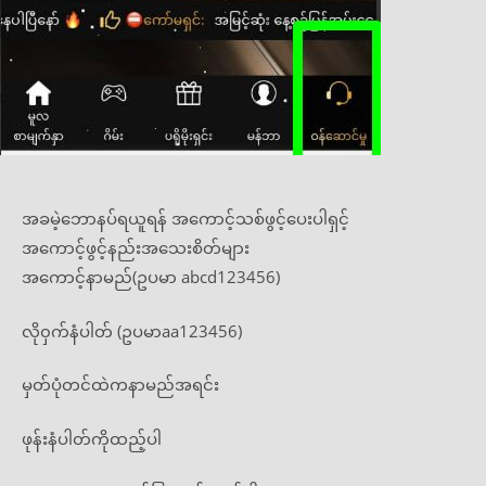
အခမဲ့ဘောနပ်ရယူရန် အကောင့်သစ်ဖွင့်ပေးပါရှင့်
အကောင့်ဖွင့်နည်းအသေးစိတ်များ
အကောင့်နာမည်(ဥပမာ abcd123456)
လို၀ှက်နံပါတ် (ဥပမာaa123456)
မှတ်ပုံတင်ထဲကနာမည်အရင်း
ဖုန်းနံပါတ်ကိုထည့်ပါ