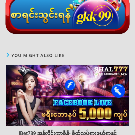
YOU MIGHT ALSO LIKE
iBet789 အွန်လိုင်းကာစီနို- စိတ်လှုပ်ရှားဖွယ်ရာနှင့်