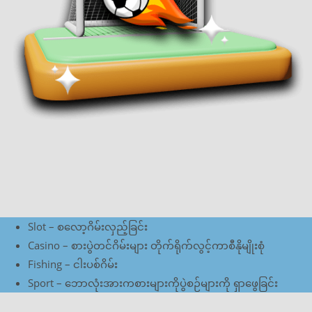
Slot – စလော့ဂိမ်းလှည့်ခြင်း
Casino – စားပွဲတင်ဂိမ်းများ တိုက်ရိုက်လွင့်ကာစီနိုမျိုးစုံ
Fishing – ငါးပစ်ဂိမ်း
Sport – ဘောလုံးအားကစားများကိုပွဲစဉ်များကို ရှာဖွေခြင်း