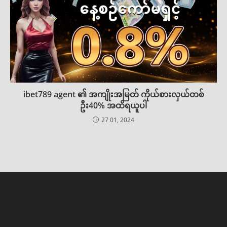
ibet789 agent ၏ အကျိုးအမြတ် ကိုယ်စားလှယ်တစ်
ဦး40% အထိရယူပါ
27 01, 2024