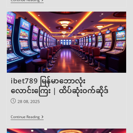
ရဲ့
ဘောလုံး
လောင်း
နည်း
များ
|
အနိုင်ရ
ရန်နည်း
ibet789 မြန်မာဘောလုံး
လောင်းကြေး | ထိပ်ဆုံးဝက်ဆိုဒ်
Post
28 08, 2025
published:
Ibet789
Continue Reading
မြန်မာ
ဘောလုံး
လောင်းကြေး