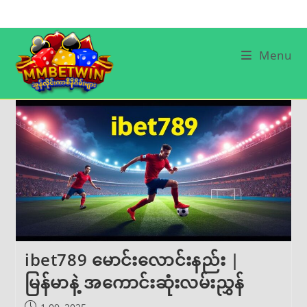
Skip
to
content
Menu
ibet789 မောင်းလောင်းနည်း |
မြန်မာနဲ့ အကောင်းဆုံးလမ်းညွှန်
Post